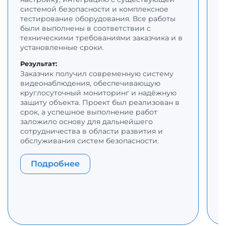
С
системой безопасности и комплексное
к
тестирование оборудования. Все работы
н
были выполнены в соответствии с
и
техническими требованиями заказчика и в
в
установленные сроки.
и
о
Результат:
о
Заказчик получил современную систему
с
видеонаблюдения, обеспечивающую
в
круглосуточный мониторинг и надёжную
защиту объекта. Проект был реализован в
Р
срок, а успешное выполнение работ
З
заложило основу для дальнейшего
д
сотрудничества в области развития и
п
обслуживания систем безопасности.
с
п
п
Подробнее
с
р