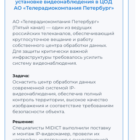
установке видеонаблюдения в ЦОД
АО «Телерадиокомпания Петербург»
АО «Телерадиокомпания Петербург»
(Пятый канал) — один из ведущих
Г
российских телеканалов, обеспечивающий
п
круглосуточное вещание и работу
к
собственного центра обработки данных.
в
Для защиты критически важной
с
инфраструктуры требовалось усилить
б
систему видеонаблюдения.
т
и
Задача:
Оснастить центр обработки данных
З
современной системой IP-
О
видеонаблюдения, обеспечив полный
с
контроль территории, высокое качество
о
изображения и соответствие требованиям
к
безопасности объекта.
у
п
Решение:
о
Специалисты MIDICT выполнили поставку
и монтаж IP-видеокамер, провели их
Р
настройку, интеграцию с существующей