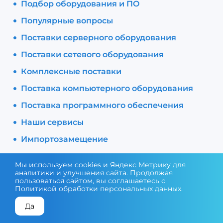
Подбор оборудования и ПО
Популярные вопросы
Поставки серверного оборудования
Поставки сетевого оборудования
Комплексные поставки
Поставка компьютерного оборудования
Поставка программного обеспечения
Наши сервисы
Импортозамещение
Мы используем cookies и Яндекс Метрику для
аналитики и улучшения сайта. Продолжая
пользоваться сайтом, вы соглашаетесь с
Облачные решения, виртуализация
Политикой обработки персональных данных
.
и услуги ЦОД
Да
КОНСУЛЬТАЦИЯ ЭКСПЕРТА
ПОДОБРАТЬ ОБОРУДОВАНИЕ
Инфраструктура и сеть