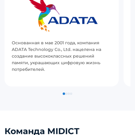
Основанная в мае 2001 года, компания
И
ADATA Technology Co., Ltd. нацелена на
(
создание высококлассных решений
р
памяти, украшающих цифровую жизнь
в
потребителей.
с
п
Команда MIDICT