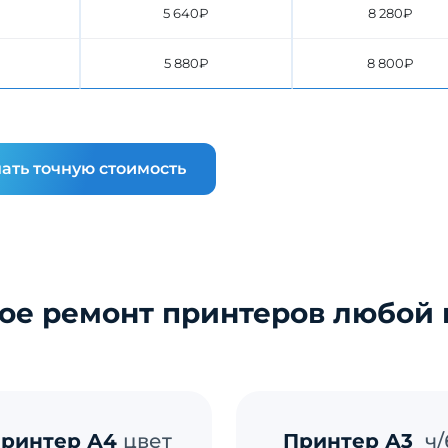
5 640₽
8 280₽
5 880₽
8 800₽
ать точную стоимость
ое ремонт принтеров любой
ринтер А4
цвет
Принтер А3
ч/