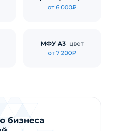
от 6 000₽
МФУ А3
цвет
от 7 200₽
о бизнеса
ий