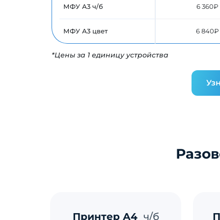
МФУ А3 ч/б
6 360₽
МФУ А3 цвет
6 840₽
*Цены за 1 единицу устройства
Узн
Разов
Принтер А4
ч/б
П