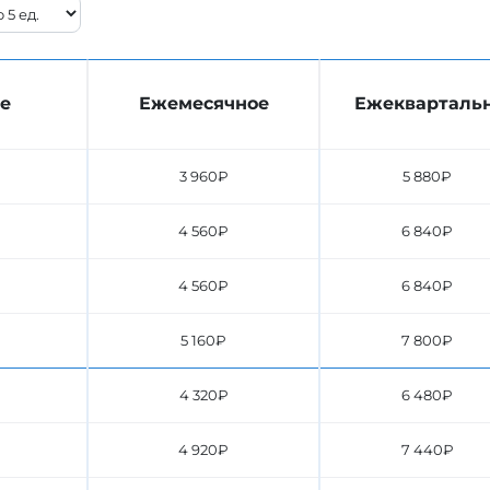
е
Ежемесячное
Ежекварталь
3 960₽
5 880₽
4 560₽
6 840₽
4 560₽
6 840₽
5 160₽
7 800₽
4 320₽
6 480₽
4 920₽
7 440₽