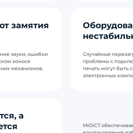
ют замятия
Оборудова
нестабиль
ние звуки, ошибки
Случайные перезаг
ском износе
проблемы с подклю
нних механизмов.
печать могут быть 
электронных компо
ся, а
ется
MIDICT обеспечива
восстановление ра