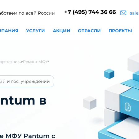
+7 (495) 744 36 66
аботаем по всей России
sal
МПАНИЯ
УСЛУГИ
АКЦИИ
ОТРАСЛИ
ПРОЕКТЫ
оргтехники
Ремонт МФУ
ий и гос. учреждений
ntum в
ие МФУ Pantum с