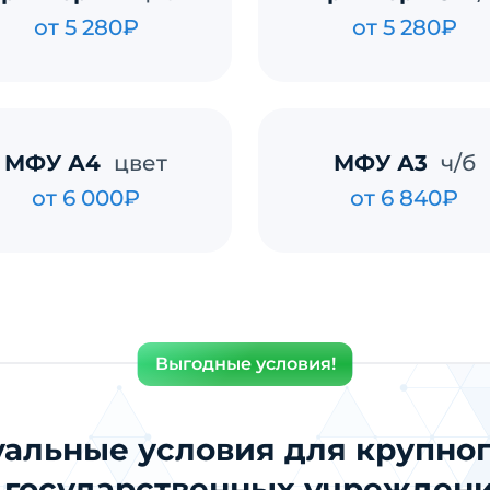
от 5 280₽
от 5 280₽
МФУ А4
цвет
МФУ А3
ч/б
от 6 000₽
от 6 840₽
Выгодные условия!
альные условия для крупног
 государственных учрежден