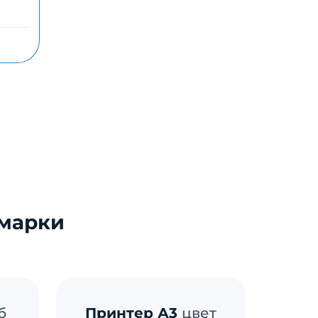
 марки
б
Принтер А3
цвет