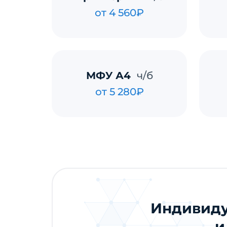
от 4 560₽
МФУ А4
ч/б
от 5 280₽
Индивиду
и