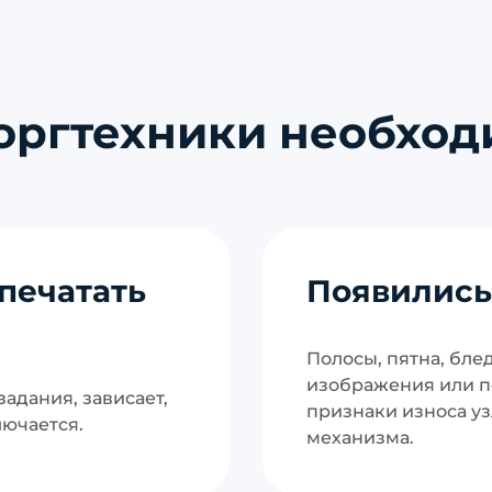
оргтехники необходи
печатать
Появились
Полосы, пятна, бле
изображения или 
адания, зависает,
признаки износа уз
лючается.
механизма.