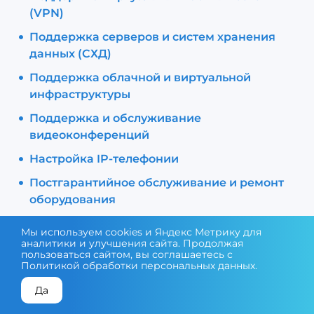
(VPN)
Поддержка серверов и систем хранения
данных (СХД)
Поддержка облачной и виртуальной
инфраструктуры
Поддержка и обслуживание
видеоконференций
Настройка IP-телефонии
Постгарантийное обслуживание и ремонт
оборудования
Мы используем cookies и Яндекс Метрику для
аналитики и улучшения сайта. Продолжая
пользоваться сайтом, вы соглашаетесь с
Инженерная инфраструктура
Политикой обработки персональных данных
.
зданий, серверных и ЦОД
Да
КОНСУЛЬТАЦИЯ ЭКСПЕРТА
ПОДОБРАТЬ ОБОРУДОВАНИЕ