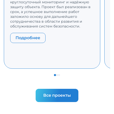
круглосуточный мониторинг и надёжную
защиту объекта. Проект был реализован в
Р
срок, а успешное выполнение работ
З
заложило основу для дальнейшего
д
сотрудничества в области развития и
п
обслуживания систем безопасности.
с
п
п
Подробнее
с
р
Все проекты