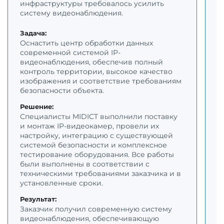
инфраструктуры требовалось усилить
б
систему видеонаблюдения.
т
и
Задача:
Оснастить центр обработки данных
З
современной системой IP-
О
видеонаблюдения, обеспечив полный
с
контроль территории, высокое качество
о
изображения и соответствие требованиям
к
безопасности объекта.
у
п
Решение:
о
Специалисты MIDICT выполнили поставку
и монтаж IP-видеокамер, провели их
Р
настройку, интеграцию с существующей
С
системой безопасности и комплексное
к
тестирование оборудования. Все работы
н
были выполнены в соответствии с
и
техническими требованиями заказчика и в
в
установленные сроки.
и
о
Результат:
о
Заказчик получил современную систему
с
видеонаблюдения, обеспечивающую
в