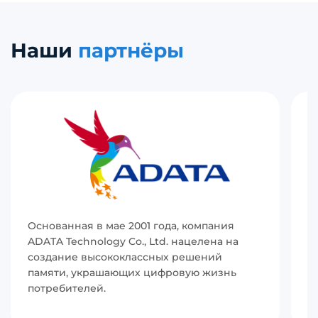
Наши
партнёры
Основанная в мае 2001 года, компания
И
ADATA Technology Co., Ltd. нацелена на
(
создание высококлассных решений
р
памяти, украшающих цифровую жизнь
в
потребителей.
с
п