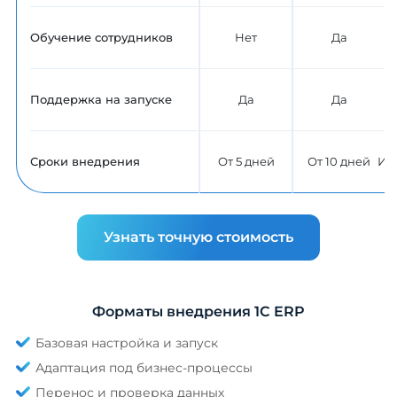
Обучение сотрудников
Нет
Да
Поддержка на запуске
Да
Да
Сроки внедрения
От 5 дней
От 10 дней
Ин
Узнать точную стоимость
Форматы внедрения 1С ERP
Базовая настройка и запуск
Адаптация под бизнес-процессы
Перенос и проверка данных