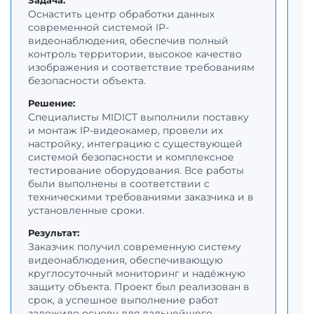
Оснастить центр обработки данных
З
современной системой IP-
О
видеонаблюдения, обеспечив полный
с
контроль территории, высокое качество
о
изображения и соответствие требованиям
к
безопасности объекта.
у
п
Решение:
о
Специалисты MIDICT выполнили поставку
и монтаж IP-видеокамер, провели их
Р
настройку, интеграцию с существующей
С
системой безопасности и комплексное
к
тестирование оборудования. Все работы
н
были выполнены в соответствии с
и
техническими требованиями заказчика и в
в
установленные сроки.
и
о
Результат:
о
Заказчик получил современную систему
с
видеонаблюдения, обеспечивающую
в
круглосуточный мониторинг и надёжную
защиту объекта. Проект был реализован в
Р
срок, а успешное выполнение работ
З
заложило основу для дальнейшего
д