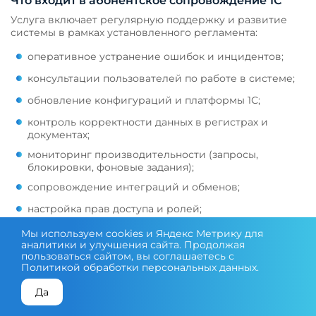
Что входит в абонентское сопровождение 1С
Услуга включает регулярную поддержку и развитие
системы в рамках установленного регламента:
оперативное устранение ошибок и инцидентов;
консультации пользователей по работе в системе;
обновление конфигураций и платформы 1С;
контроль корректности данных в регистрах и
документах;
мониторинг производительности (запросы,
блокировки, фоновые задания);
сопровождение интеграций и обменов;
настройка прав доступа и ролей;
выполнение доработок в рамках сопровождения.
Мы используем cookies и Яндекс Метрику для
аналитики и улучшения сайта. Продолжая
пользоваться сайтом, вы соглашаетесь с
Все задачи фиксируются и обрабатываются по
Политикой обработки персональных данных
.
приоритетам, что исключает хаотичную работу и
потерю обращений.
Да
Типовые проблемы без абонентского
КОНСУЛЬТАЦИЯ ЭКСПЕРТА
ПОДОБРАТЬ ОБОРУДОВАНИЕ