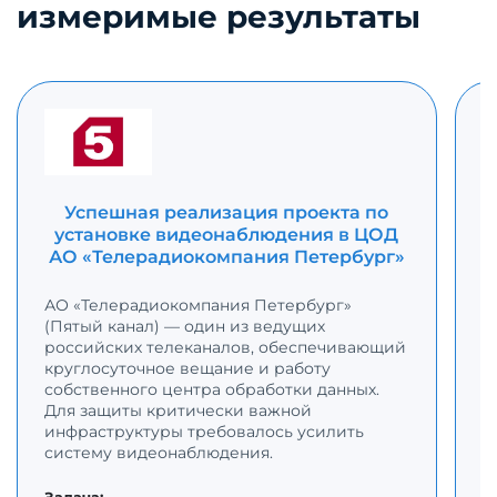
измеримые результаты
Успешная реализация проекта по
установке видеонаблюдения в ЦОД
АО «Телерадиокомпания Петербург»
АО «Телерадиокомпания Петербург»
(Пятый канал) — один из ведущих
Г
российских телеканалов, обеспечивающий
п
круглосуточное вещание и работу
к
собственного центра обработки данных.
в
Для защиты критически важной
с
инфраструктуры требовалось усилить
б
систему видеонаблюдения.
т
и
Задача: