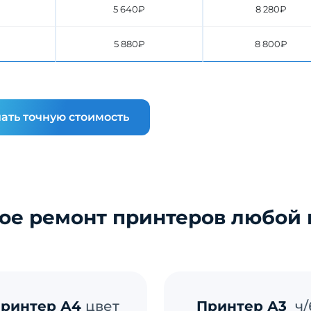
5 640₽
8 280₽
5 880₽
8 800₽
ать точную стоимость
ое ремонт принтеров любой
ринтер А4
цвет
Принтер А3
ч/