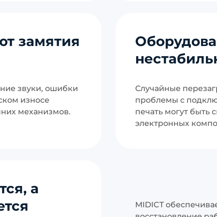
ют замятия
Оборудова
нестабиль
ние звуки, ошибки
Случайные перезаг
ском износе
проблемы с подклю
нних механизмов.
печать могут быть 
электронных компо
ся, а
ется
MIDICT обеспечива
восстановление ра