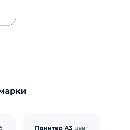
 марки
б
Принтер А3
цвет