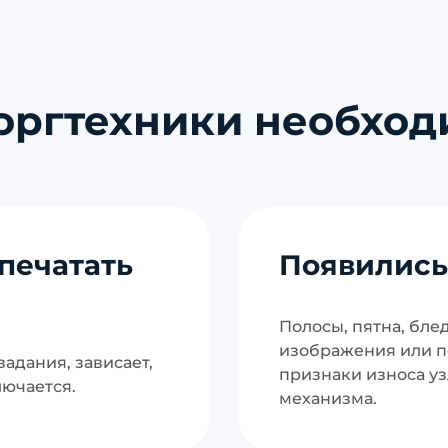
оргтехники необходи
печатать
Появились
Полосы, пятна, бле
изображения или 
адания, зависает,
признаки износа уз
лючается.
механизма.