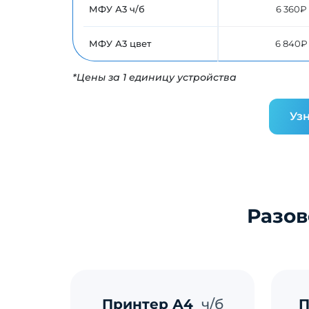
МФУ А3 ч/б
6 360₽
МФУ А3 цвет
6 840₽
*Цены за 1 единицу устройства
Узн
Разов
Принтер А4
ч/б
П