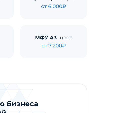
от 6 000₽
МФУ А3
цвет
от 7 200₽
о бизнеса
ий