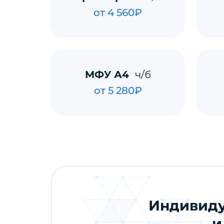
от 4 560₽
МФУ А4
ч/б
от 5 280₽
Индивиду
и