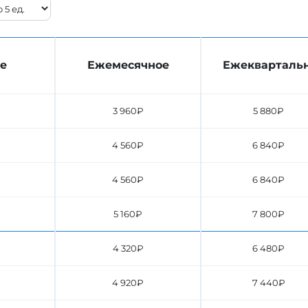
е
Ежемесячное
Ежекварталь
3 960₽
5 880₽
4 560₽
6 840₽
4 560₽
6 840₽
5 160₽
7 800₽
4 320₽
6 480₽
4 920₽
7 440₽