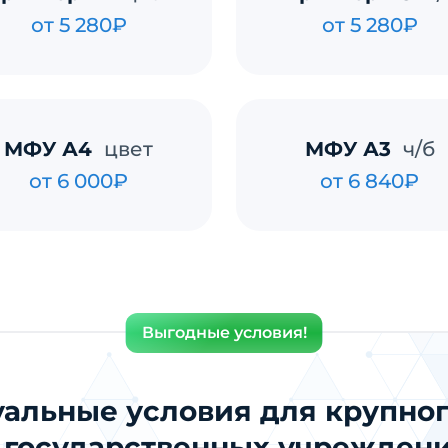
от 5 280₽
от 5 280₽
МФУ А4
цвет
МФУ А3
ч/б
от 6 000₽
от 6 840₽
Выгодные условия!
альные условия для крупног
 государственных учрежден