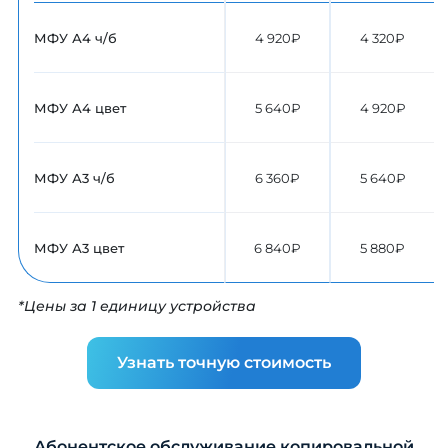
МФУ А4 ч/б
4 920₽
4 320₽
МФУ А4 цвет
5 640₽
4 920₽
МФУ А3 ч/б
6 360₽
5 640₽
МФУ А3 цвет
6 840₽
5 880₽
*Цены за 1 единицу устройства
Узнать точную стоимость
Абонентское обслуживание копировальной