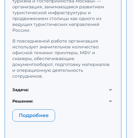
с
туризма и гостеприимства Москвы» —
К
организация, занимающаяся развитием
с
туристической инфраструктуры и
п
продвижением столицы как одного из
о
ведущих туристических направлений
н
России.
В повседневной работе организация
Д
использует значительное количество
п
офисной техники: принтеры, МФУ и
к
сканеры, обеспечивающие
о
документооборот, подготовку материалов
п
и операционную деятельность
в
сотрудников.
т
м
д
Задача:
м
п
Решение:
З
Подробнее
Р