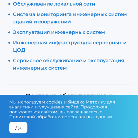
Обслуживание локальной сети
Система мониторинга инженерных систем
зданий и сооружений
Эксплуатация инженерных систем
Инженерная инфраструктура серверных и
ЦОД
Сервисное обслуживание и эксплуатация
инженерных систем
Поставка оборудования и
Мы используем cookies и Яндекс Метрику для
программного обеспечения
аналитики и улучшения сайта. Продолжая
пользоваться сайтом, вы соглашаетесь с
Политикой обработки персональных данных
.
Подбор оборудования и ПО
Да
Популярные вопросы
КОНСУЛЬТАЦИЯ ЭКСПЕРТА
ПОДОБРАТЬ ОБОРУДОВАНИЕ