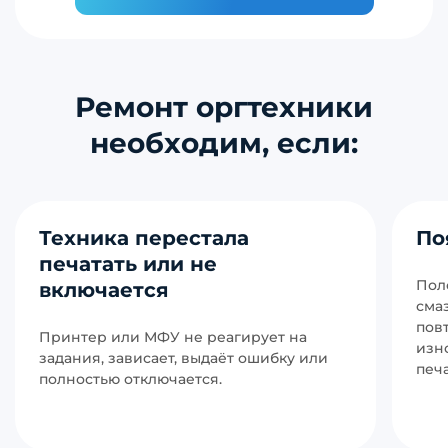
Ремонт оргтехники
необходим, если:
Техника перестала
По
печатать или не
Поло
включается
сма
пов
Принтер или МФУ не реагирует на
изн
задания, зависает, выдаёт ошибку или
печ
полностью отключается.