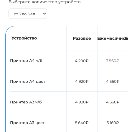
Выберите количество устройств
Устройство
Разовое
Ежемесячное
Еж
Принтер А4 ч/б
4 200₽
3 960₽
Принтер А4 цвет
4 920₽
4 560₽
Принтер А3 ч/б
4 920₽
4 560₽
Принтер А3 цвет
5 640₽
5 160₽