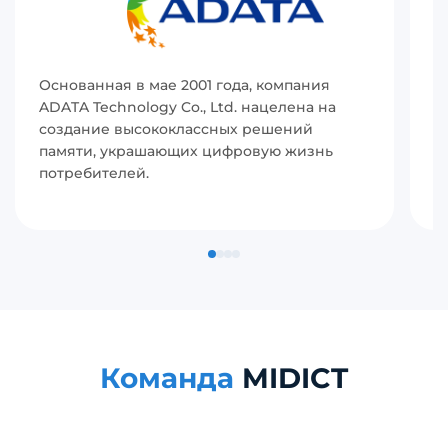
Основанная в мае 2001 года, компания
И
ADATA Technology Co., Ltd. нацелена на
(
создание высококлассных решений
р
памяти, украшающих цифровую жизнь
в
потребителей.
с
п
Команда
MIDICT