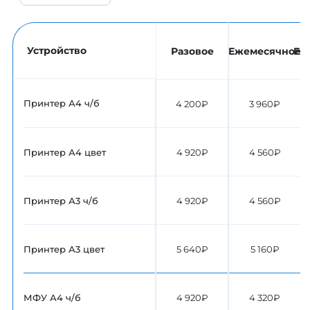
Устройство
Разовое
Ежемесячное
Еж
Принтер А4 ч/б
4 200₽
3 960₽
Принтер А4 цвет
4 920₽
4 560₽
Принтер А3 ч/б
4 920₽
4 560₽
Принтер А3 цвет
5 640₽
5 160₽
МФУ А4 ч/б
4 920₽
4 320₽