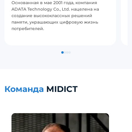
Основанная в мае 2001 года, компания
И
ADATA Technology Co., Ltd. нацелена на
(
создание высококлассных решений
р
памяти, украшающих цифровую жизнь
в
потребителей.
с
п
Команда
MIDICT