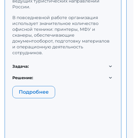
о
ведущих туристических направлений
н
России.
В повседневной работе организация
Д
использует значительное количество
п
офисной техники: принтеры, МФУ и
к
сканеры, обеспечивающие
о
документооборот, подготовку материалов
п
и операционную деятельность
в
сотрудников.
т
м
д
Задача:
м
п
Решение:
З
Подробнее
Р