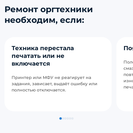
Ремонт оргтехники
необходим, если:
Техника перестала
По
печатать или не
Поло
включается
сма
пов
Принтер или МФУ не реагирует на
изн
задания, зависает, выдаёт ошибку или
печ
полностью отключается.