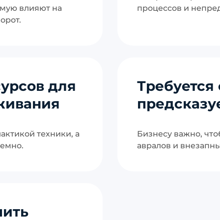
мую влияют на
процессов и непре
орот.
сурсов для
Требуется 
живания
предсказу
актикой техники, а
Бизнесу важно, что
емно.
авралов и внезапны
пить