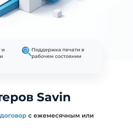
 и
Поддержка печати в
ти
рабочем состоянии
еров Savin
договор
с ежемесячным или