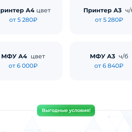
ринтер А4
цвет
Принтер А3
ч/
от 5 280₽
от 5 280₽
МФУ А4
цвет
МФУ А3
ч/б
от 6 000₽
от 6 840₽
Выгодные условия!