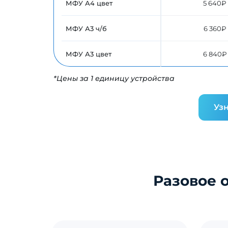
МФУ А4 цвет
5 640₽
МФУ А3 ч/б
6 360₽
МФУ А3 цвет
6 840₽
*Цены за 1 единицу устройства
Узн
Разовое 