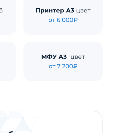
б
Принтер А3
цвет
от 6 000₽
МФУ А3
цвет
от 7 200₽