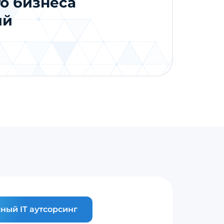
о бизнеса
ий
ный IT аутсорсинг