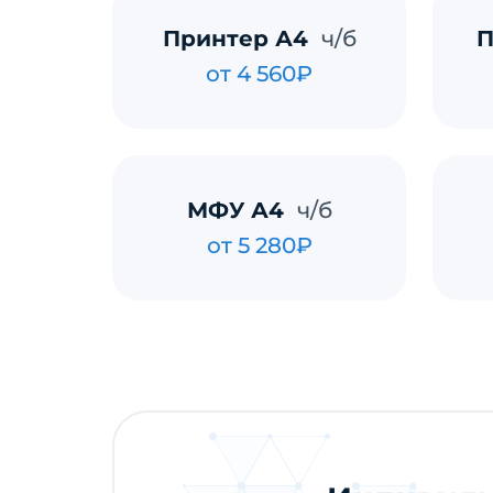
Принтер А4
ч/б
П
от 4 560₽
МФУ А4
ч/б
от 5 280₽