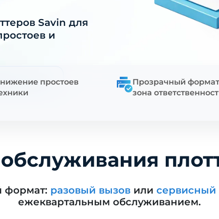
теров Savin для
простоев и
треть цены
нижение простоев
Прозрачный формат
ехники
зона ответственнос
 обслуживания плотт
й формат:
разовый вызов
или
сервисный 
ежеквартальным обслуживанием.