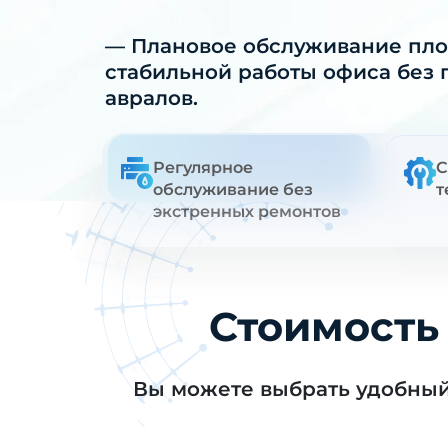
— Плановое обслуживание плот
стабильной работы офиса без 
авралов.
Получить предложение
Регулярное
Смо
С
обслуживание без
т
экстренных ремонтов
Стоимость
Вы можете выбрать удобны