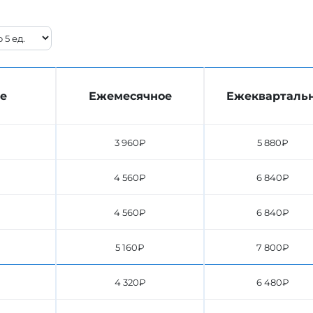
е
Ежемесячное
Ежекварталь
3 960₽
5 880₽
4 560₽
6 840₽
4 560₽
6 840₽
5 160₽
7 800₽
4 320₽
6 480₽