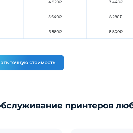
4 920₽
7 440₽
5 640₽
8 280₽
5 880₽
8 800₽
ать точную стоимость
обслуживание принтеров лю