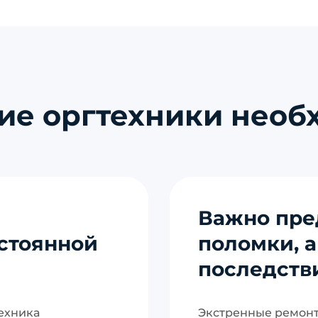
е оргтехники необх
Важно пре
остоянной
поломки, а
последств
ехника
Экстренные ремонт