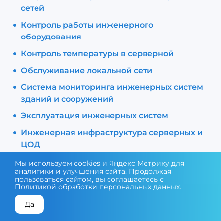
сетей
Контроль работы инженерного
оборудования
Контроль температуры в серверной
Обслуживание локальной сети
Система мониторинга инженерных систем
зданий и сооружений
Эксплуатация инженерных систем
Инженерная инфраструктура серверных и
ЦОД
Сервисное обслуживание и эксплуатация
Мы используем cookies и Яндекс Метрику для
аналитики и улучшения сайта. Продолжая
инженерных систем
пользоваться сайтом, вы соглашаетесь с
Политикой обработки персональных данных
.
Да
КОНСУЛЬТАЦИЯ ЭКСПЕРТА
ПОДОБРАТЬ ОБОРУДОВАНИЕ
Поставка оборудования и