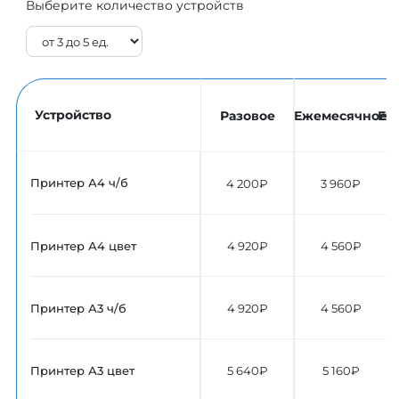
Выберите количество устройств
Устройство
Разовое
Ежемесячное
Еж
Принтер А4 ч/б
4 200₽
3 960₽
Принтер А4 цвет
4 920₽
4 560₽
Принтер А3 ч/б
4 920₽
4 560₽
Принтер А3 цвет
5 640₽
5 160₽