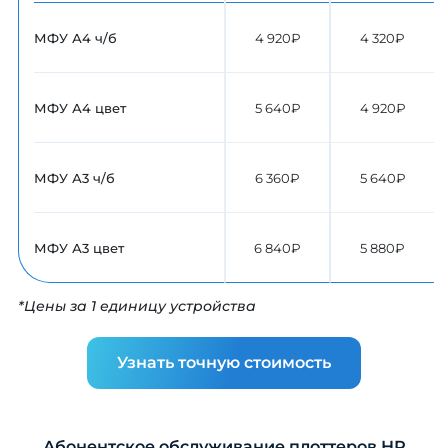
МФУ А4 ч/б
4 920₽
4 320₽
МФУ А4 цвет
5 640₽
4 920₽
МФУ А3 ч/б
6 360₽
5 640₽
МФУ А3 цвет
6 840₽
5 880₽
*Цены за 1 единицу устройства
Узнать точную стоимость
Абонентское обслуживание плоттеров НР