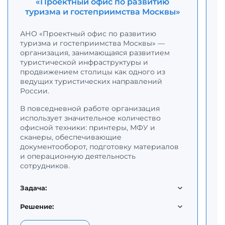
«Проектный офис по развитию
туризма и гостеприимства Москвы»
С
р
АНО «Проектный офис по развитию
с
туризма и гостеприимства Москвы» —
К
организация, занимающаяся развитием
с
туристической инфраструктуры и
п
продвижением столицы как одного из
о
ведущих туристических направлений
н
России.
В повседневной работе организация
Д
использует значительное количество
п
офисной техники: принтеры, МФУ и
к
сканеры, обеспечивающие
о
документооборот, подготовку материалов
п
и операционную деятельность
в
сотрудников.
т
м
д
Задача:
м
п
Решение: