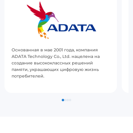
Основанная в мае 2001 года, компания
И
ADATA Technology Co., Ltd. нацелена на
(
создание высококлассных решений
р
памяти, украшающих цифровую жизнь
в
потребителей.
с
п