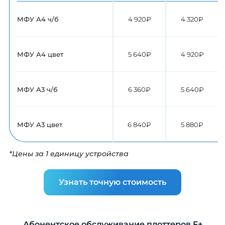
МФУ А4 ч/б
4 920₽
4 320₽
МФУ А4 цвет
5 640₽
4 920₽
МФУ А3 ч/б
6 360₽
5 640₽
МФУ А3 цвет
6 840₽
5 880₽
*Цены за 1 единицу устройства
Узнать точную стоимость
Абонентское обслуживание плоттеров F+