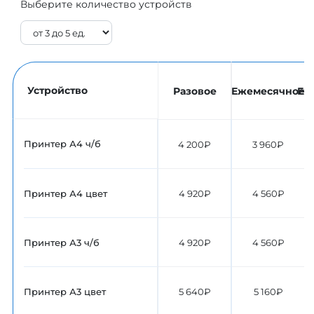
Выберите количество устройств
Устройство
Разовое
Ежемесячное
Еж
Принтер А4 ч/б
4 200₽
3 960₽
Принтер А4 цвет
4 920₽
4 560₽
Принтер А3 ч/б
4 920₽
4 560₽
Принтер А3 цвет
5 640₽
5 160₽