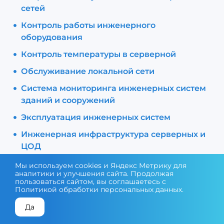
сетей
Контроль работы инженерного
оборудования
Контроль температуры в серверной
Обслуживание локальной сети
Система мониторинга инженерных систем
зданий и сооружений
Эксплуатация инженерных систем
Инженерная инфраструктура серверных и
ЦОД
Сервисное обслуживание и эксплуатация
Мы используем cookies и Яндекс Метрику для
аналитики и улучшения сайта. Продолжая
инженерных систем
пользоваться сайтом, вы соглашаетесь с
Политикой обработки персональных данных
.
Да
КОНСУЛЬТАЦИЯ ЭКСПЕРТА
ПОДОБРАТЬ ОБОРУДОВАНИЕ
Поставка оборудования и