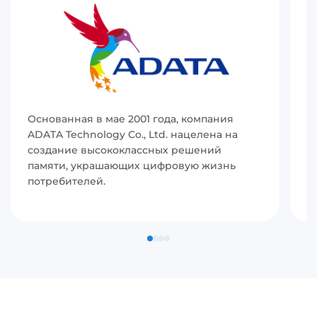
Основанная в мае 2001 года, компания
И
ADATA Technology Co., Ltd. нацелена на
(
создание высококлассных решений
р
памяти, украшающих цифровую жизнь
в
потребителей.
с
п