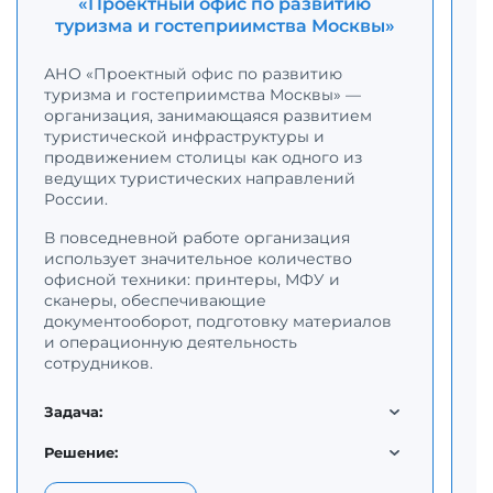
«Проектный офис по развитию
туризма и гостеприимства Москвы»
С
р
АНО «Проектный офис по развитию
с
туризма и гостеприимства Москвы» —
К
организация, занимающаяся развитием
с
туристической инфраструктуры и
п
продвижением столицы как одного из
о
ведущих туристических направлений
н
России.
В повседневной работе организация
Д
использует значительное количество
п
офисной техники: принтеры, МФУ и
к
сканеры, обеспечивающие
о
документооборот, подготовку материалов
п
и операционную деятельность
в
сотрудников.
т
м
д
Задача:
м
п
Решение: