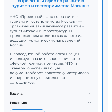
«Проектный офис по развитию
туризма и гостеприимства Москвы»
С
р
АНО «Проектный офис по развитию
с
туризма и гостеприимства Москвы» —
К
организация, занимающаяся развитием
с
туристической инфраструктуры и
п
продвижением столицы как одного из
о
ведущих туристических направлений
н
России.
В повседневной работе организация
Д
использует значительное количество
п
офисной техники: принтеры, МФУ и
к
сканеры, обеспечивающие
о
документооборот, подготовку материалов
п
и операционную деятельность
в
сотрудников.
т
м
д
Задача:
м
п
Решение: