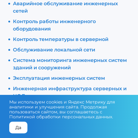
Аварийное обслуживание инженерных
сетей
Контроль работы инженерного
оборудования
Контроль температуры в серверной
Обслуживание локальной сети
Система мониторинга инженерных систем
зданий и сооружений
Эксплуатация инженерных систем
Инженерная инфраструктура серверных и
ЦОД
Мы используем cookies и Яндекс Метрику для
Сервисное обслуживание и эксплуатация
аналитики и улучшения сайта. Продолжая
пользоваться сайтом, вы соглашаетесь с
инженерных систем
Политикой обработки персональных данных
.
Да
КОНСУЛЬТАЦИЯ ЭКСПЕРТА
ПОДОБРАТЬ ОБОРУДОВАНИЕ