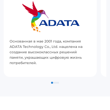
Основанная в мае 2001 года, компания
И
ADATA Technology Co., Ltd. нацелена на
(
создание высококлассных решений
р
памяти, украшающих цифровую жизнь
в
потребителей.
с
п