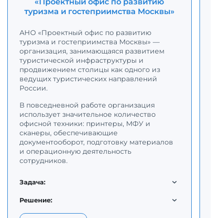
«Проектный офис по развитию
туризма и гостеприимства Москвы»
С
р
АНО «Проектный офис по развитию
с
туризма и гостеприимства Москвы» —
К
организация, занимающаяся развитием
с
туристической инфраструктуры и
п
продвижением столицы как одного из
о
ведущих туристических направлений
н
России.
В повседневной работе организация
Д
использует значительное количество
п
офисной техники: принтеры, МФУ и
к
сканеры, обеспечивающие
о
документооборот, подготовку материалов
п
и операционную деятельность
в
сотрудников.
т
м
д
Задача:
м
п
Решение: