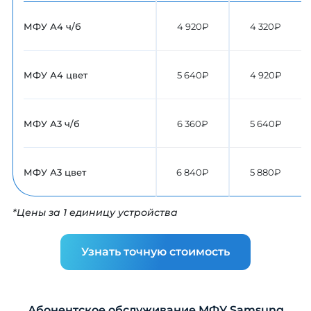
МФУ А4 ч/б
4 920₽
4 320₽
МФУ А4 цвет
5 640₽
4 920₽
МФУ А3 ч/б
6 360₽
5 640₽
МФУ А3 цвет
6 840₽
5 880₽
*Цены за 1 единицу устройства
Узнать точную стоимость
Абонентское обслуживание МФУ Samsung