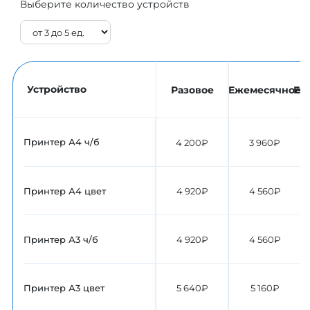
Выберите количество устройств
Устройство
Разовое
Ежемесячное
Еж
Принтер А4 ч/б
4 200₽
3 960₽
Принтер А4 цвет
4 920₽
4 560₽
Принтер А3 ч/б
4 920₽
4 560₽
Принтер А3 цвет
5 640₽
5 160₽