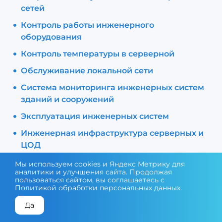
сетей
Контроль работы инженерного
оборудования
Контроль температуры в серверной
Обслуживание локальной сети
Система мониторинга инженерных систем
зданий и сооружений
Эксплуатация инженерных систем
Инженерная инфраструктура серверных и
ЦОД
Сервисное обслуживание и эксплуатация
Мы используем cookies и Яндекс Метрику для
аналитики и улучшения сайта. Продолжая
инженерных систем
пользоваться сайтом, вы соглашаетесь с
Политикой обработки персональных данных
.
Да
КОНСУЛЬТАЦИЯ ЭКСПЕРТА
ПОДОБРАТЬ ОБОРУДОВАНИЕ
Поставка оборудования и