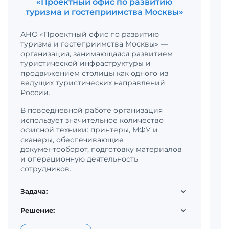
«Проектный офис по развитию
туризма и гостеприимства Москвы»
С
р
АНО «Проектный офис по развитию
с
туризма и гостеприимства Москвы» —
К
организация, занимающаяся развитием
с
туристической инфраструктуры и
п
продвижением столицы как одного из
о
ведущих туристических направлений
н
России.
В повседневной работе организация
Д
использует значительное количество
п
офисной техники: принтеры, МФУ и
к
сканеры, обеспечивающие
о
документооборот, подготовку материалов
п
и операционную деятельность
в
сотрудников.
т
м
д
Задача:
м
п
Решение: