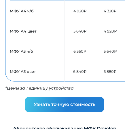
МФУ А4 ч/б
4 920₽
4 320₽
МФУ А4 цвет
5 640₽
4 920₽
МФУ А3 ч/б
6 360₽
5 640₽
МФУ А3 цвет
6 840₽
5 880₽
*Цены за 1 единицу устройства
Узнать точную стоимость
Абонентское обслуживание МФУ Develop