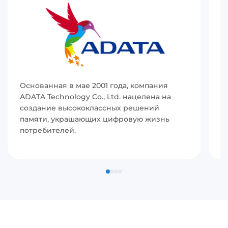
Основанная в мае 2001 года, компания
И
ADATA Technology Co., Ltd. нацелена на
(
создание высококлассных решений
р
памяти, украшающих цифровую жизнь
в
потребителей.
с
п