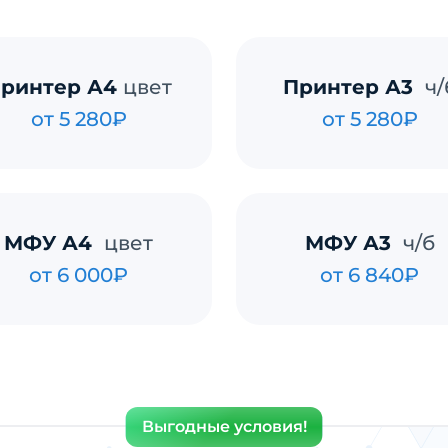
ринтер А4
цвет
Принтер А3
ч/
от 5 280₽
от 5 280₽
МФУ А4
цвет
МФУ А3
ч/б
от 6 000₽
от 6 840₽
Выгодные условия!