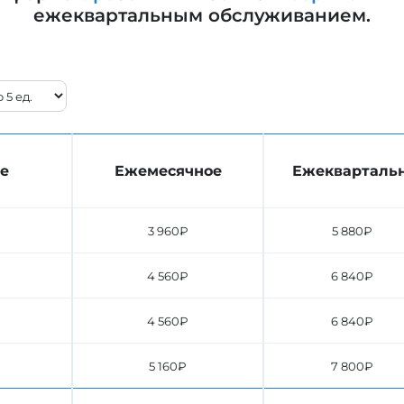
ежеквартальным обслуживанием.
е
Ежемесячное
Ежекварталь
3 960₽
5 880₽
4 560₽
6 840₽
4 560₽
6 840₽
5 160₽
7 800₽