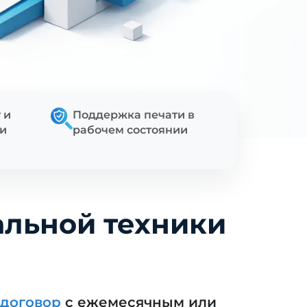
 и
Поддержка печати в
ти
рабочем состоянии
альной техники
договор
с ежемесячным или