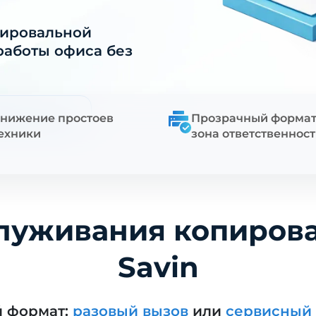
пировальной
работы офиса без
треть цены
нижение простоев
Прозрачный формат
ехники
зона ответственнос
луживания копиров
Savin
й формат:
разовый вызов
или
сервисный 