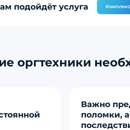
ам подойдёт услуга
Комплекс
е оргтехники необх
Важно пре
остоянной
поломки, а
последств