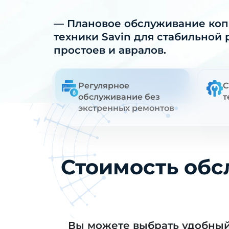
— Плановое обслуживание ко
техники Savin для стабильной 
простоев и авралов.
Получить предложение
Регулярное
Смо
С
обслуживание без
т
экстренных ремонтов
Стоимость обс
Вы можете выбрать удобны