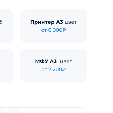
б
Принтер А3
цвет
от 6 000₽
МФУ А3
цвет
от 7 200₽