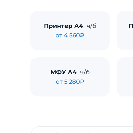
Принтер А4
ч/б
П
от 4 560₽
МФУ А4
ч/б
от 5 280₽