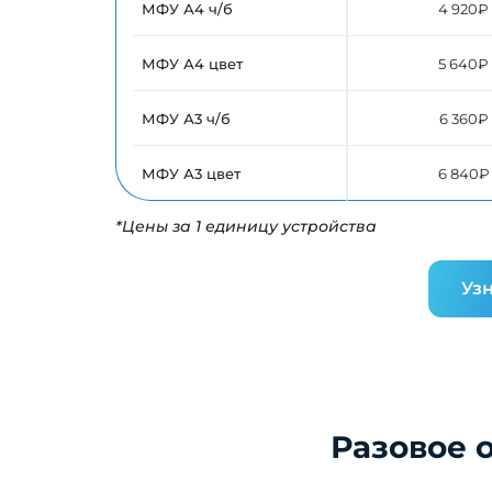
МФУ А4 ч/б
4 920₽
МФУ А4 цвет
5 640₽
МФУ А3 ч/б
6 360₽
МФУ А3 цвет
6 840₽
*Цены за 1 единицу устройства
Узн
Разовое 