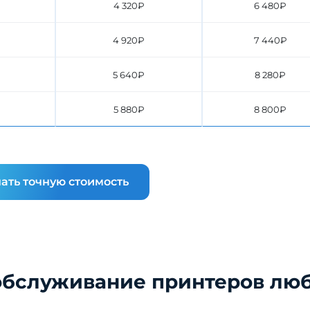
4 320₽
6 480₽
4 920₽
7 440₽
5 640₽
8 280₽
5 880₽
8 800₽
ать точную стоимость
обслуживание принтеров лю