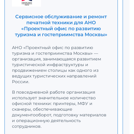
Сервисное обслуживание и ремонт
печатной техники для АНО
«Проектный офис по развитию
туризма и гостеприимства Москвы»
С
р
АНО «Проектный офис по развитию
с
туризма и гостеприимства Москвы» —
К
организация, занимающаяся развитием
с
туристической инфраструктуры и
п
продвижением столицы как одного из
о
ведущих туристических направлений
н
России.
В повседневной работе организация
Д
использует значительное количество
п
офисной техники: принтеры, МФУ и
к
сканеры, обеспечивающие
о
документооборот, подготовку материалов
п
и операционную деятельность
в
сотрудников.
т
м