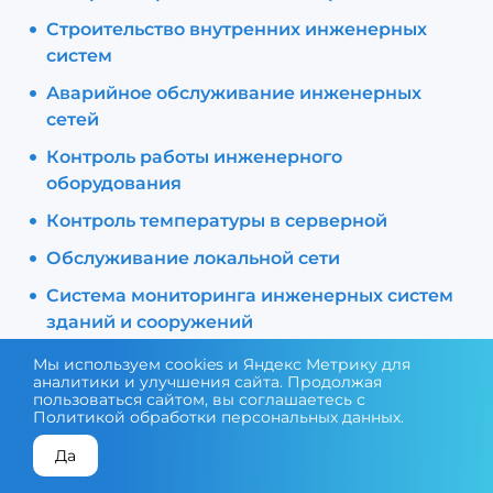
Строительство внутренних инженерных
систем
Аварийное обслуживание инженерных
сетей
Контроль работы инженерного
оборудования
Контроль температуры в серверной
Обслуживание локальной сети
Система мониторинга инженерных систем
зданий и сооружений
Эксплуатация инженерных систем
Мы используем cookies и Яндекс Метрику для
аналитики и улучшения сайта. Продолжая
Инженерная инфраструктура серверных и
пользоваться сайтом, вы соглашаетесь с
Политикой обработки персональных данных
.
ЦОД
Да
Сервисное обслуживание и эксплуатация
КОНСУЛЬТАЦИЯ ЭКСПЕРТА
ПОДОБРАТЬ ОБОРУДОВАНИЕ
инженерных систем