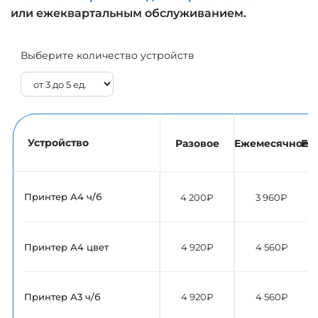
или ежеквартальным обслуживанием.
Выберите количество устройств
Устройство
Разовое
Ежемесячное
Еж
Принтер А4 ч/б
4 200₽
3 960₽
Принтер А4 цвет
4 920₽
4 560₽
Принтер А3 ч/б
4 920₽
4 560₽