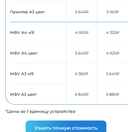
Принтер А3 цвет
5 640₽
5 160₽
МФУ А4 ч/б
4 920₽
4 320₽
МФУ А4 цвет
5 640₽
4 920₽
МФУ А3 ч/б
6 360₽
5 640₽
МФУ А3 цвет
6 840₽
5 880₽
*Цены за 1 единицу устройства
Узнать точную стоимость