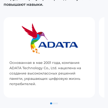
повышают навыки.
Основанная в мае 2001 года, компания
И
ADATA Technology Co., Ltd. нацелена на
(
создание высококлассных решений
р
памяти, украшающих цифровую жизнь
в
потребителей.
с
п