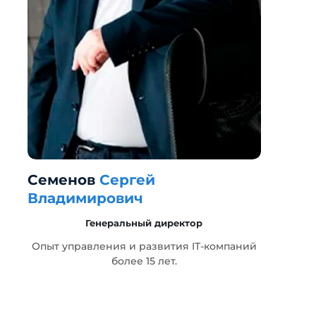
Семенов
Сергей
Г
Владимирович
Генеральный директор
т
Опыт управления и развития IT-компаний
более 15 лет.