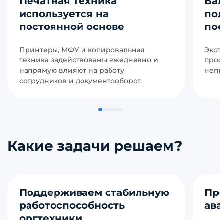
Печатная техника
Ва
используется на
по
постоянной основе
по
Принтеры, МФУ и копировальная
Экс
техника задействованы ежедневно и
про
напрямую влияют на работу
неп
сотрудников и документооборот.
Какие задачи решаем?
Поддерживаем стабильную
Пр
работоспособность
ав
оргтехники