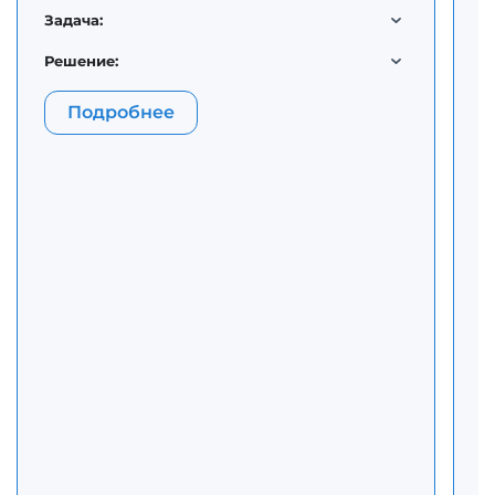
д
Задача:
м
п
Решение:
З
Подробнее
Р