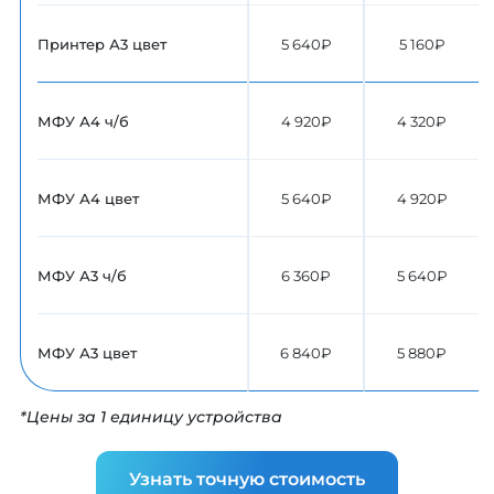
Принтер А3 цвет
5 640₽
5 160₽
МФУ А4 ч/б
4 920₽
4 320₽
МФУ А4 цвет
5 640₽
4 920₽
МФУ А3 ч/б
6 360₽
5 640₽
МФУ А3 цвет
6 840₽
5 880₽
*Цены за 1 единицу устройства
Узнать точную стоимость