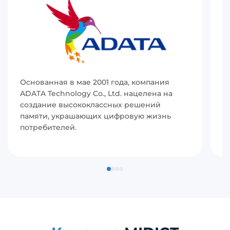
Основанная в мае 2001 года, компания
И
ADATA Technology Co., Ltd. нацелена на
(
создание высококлассных решений
р
памяти, украшающих цифровую жизнь
в
потребителей.
с
п