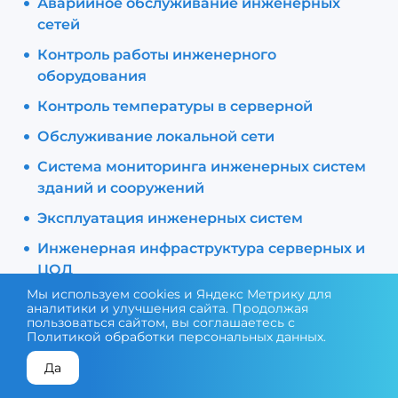
Аварийное обслуживание инженерных
сетей
Контроль работы инженерного
оборудования
Контроль температуры в серверной
Обслуживание локальной сети
Система мониторинга инженерных систем
зданий и сооружений
Эксплуатация инженерных систем
Инженерная инфраструктура серверных и
ЦОД
Мы используем cookies и Яндекс Метрику для
Сервисное обслуживание и эксплуатация
аналитики и улучшения сайта. Продолжая
инженерных систем
пользоваться сайтом, вы соглашаетесь с
Политикой обработки персональных данных
.
Да
КОНСУЛЬТАЦИЯ ЭКСПЕРТА
ПОДОБРАТЬ ОБОРУДОВАНИЕ