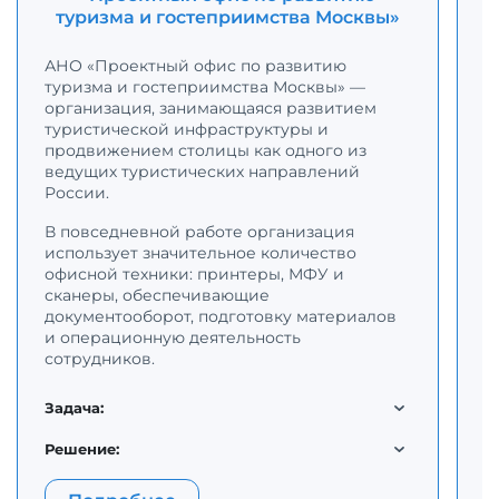
туризма и гостеприимства Москвы»
С
р
АНО «Проектный офис по развитию
с
туризма и гостеприимства Москвы» —
К
организация, занимающаяся развитием
с
туристической инфраструктуры и
п
продвижением столицы как одного из
о
ведущих туристических направлений
н
России.
В повседневной работе организация
Д
использует значительное количество
п
офисной техники: принтеры, МФУ и
к
сканеры, обеспечивающие
о
документооборот, подготовку материалов
п
и операционную деятельность
в
сотрудников.
т
м
д
Задача:
м
п
Решение:
З