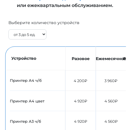
или ежеквартальным обслуживанием.
Выберите количество устройств
Устройство
Разовое
Ежемесячное
Еж
Принтер А4 ч/б
4 200₽
3 960₽
Принтер А4 цвет
4 920₽
4 560₽
Принтер А3 ч/б
4 920₽
4 560₽