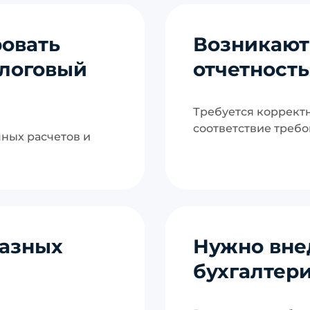
овать
Возникают
алоговый
отчетност
Требуется коррект
соответствие требо
чных расчетов и
разных
Нужно вне
бухгалтери