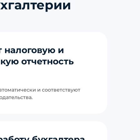
ухгалтерии
 налоговую и
кую отчетность
втоматически и соответствуют
одательства.
работу бухгалтера