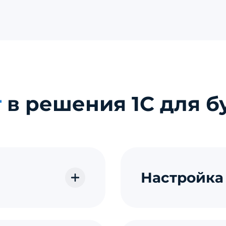
т
в решения 1С для б
Настройка