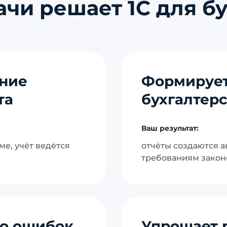
ачи решает 1С для б
ение
Формирует
та
бухгалтерс
Ваш результат:
ме, учёт ведётся
отчёты создаются а
требованиям закон
во ошибок
Упрощает 