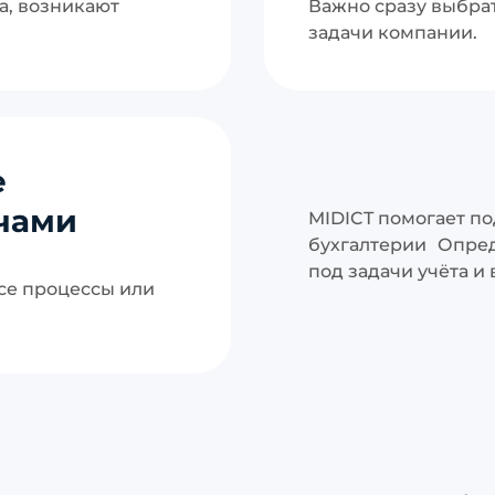
а, возникают
Важно сразу выбрат
задачи компании.
е
ачами
MIDICT помогает п
бухгалтерии Опред
под задачи учёта и
все процессы или