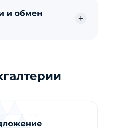
и и обмен
хгалтерии
едложение