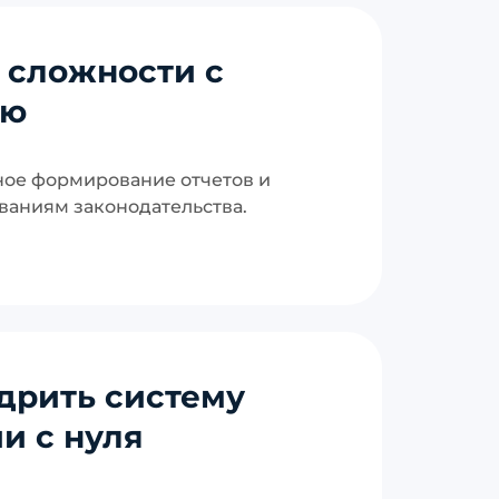
 сложности с
ью
ное формирование отчетов и
ваниям законодательства.
дрить систему
и с нуля