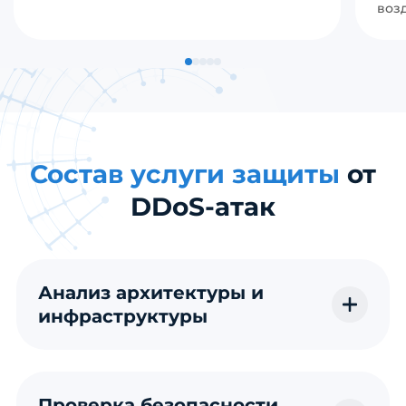
воз
Состав услуги защиты
от
DDoS-атак
Анализ архитектуры и
инфраструктуры
Проверка безопасности