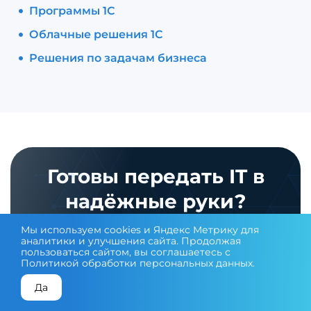
Программы 1С
Облачные решения 1С
Решения по задачам бизнеса
Готовы передать IT в
надёжные руки?
Мы используем cookies и Яндекс Метрику для
аналитики и улучшения сайта. Продолжая
пользоваться сайтом, вы соглашаетесь с
Политикой обработки персональных данных
.
Да
КОНСУЛЬТАЦИЯ ЭКСПЕРТА
ПОДОБРАТЬ ОБОРУДОВАНИЕ