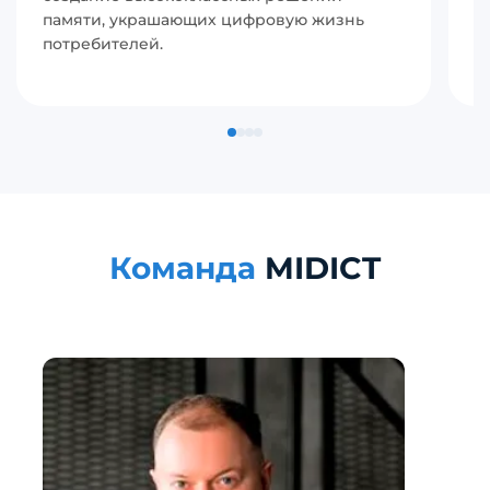
памяти, украшающих цифровую жизнь
в
потребителей.
с
п
Команда
MIDICT