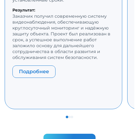
установленные сроки.
и
о
Результат:
о
Заказчик получил современную систему
с
видеонаблюдения, обеспечивающую
в
круглосуточный мониторинг и надёжную
защиту объекта. Проект был реализован в
Р
срок, а успешное выполнение работ
З
заложило основу для дальнейшего
д
сотрудничества в области развития и
п
обслуживания систем безопасности.
с
п
п
Подробнее
с
р