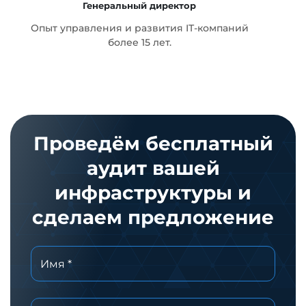
Генеральный директор
т
Опыт управления и развития IT-компаний
более 15 лет.
Проведём бесплатный
аудит вашей
инфраструктуры и
сделаем предложение