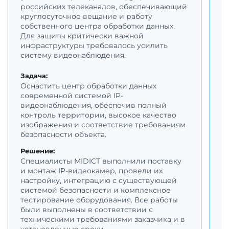
российских телеканалов, обеспечивающий
п
круглосуточное вещание и работу
к
собственного центра обработки данных.
в
Для защиты критически важной
с
инфраструктуры требовалось усилить
б
систему видеонаблюдения.
т
и
Задача:
Оснастить центр обработки данных
З
современной системой IP-
О
видеонаблюдения, обеспечив полный
с
контроль территории, высокое качество
о
изображения и соответствие требованиям
к
безопасности объекта.
у
п
Решение:
о
Специалисты MIDICT выполнили поставку
и монтаж IP-видеокамер, провели их
Р
настройку, интеграцию с существующей
С
системой безопасности и комплексное
к
тестирование оборудования. Все работы
н
были выполнены в соответствии с
и
техническими требованиями заказчика и в
в