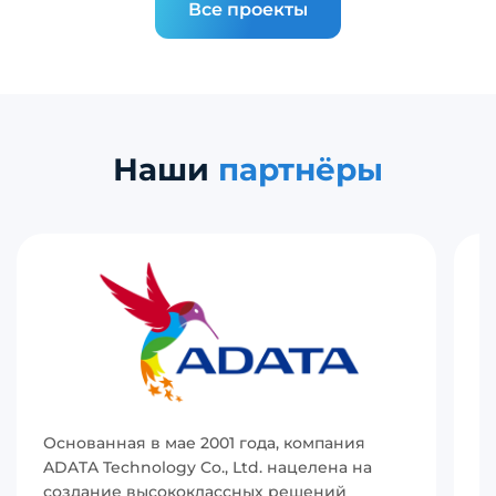
Все проекты
Наши
партнёры
Основанная в мае 2001 года, компания
И
ADATA Technology Co., Ltd. нацелена на
(
создание высококлассных решений
р