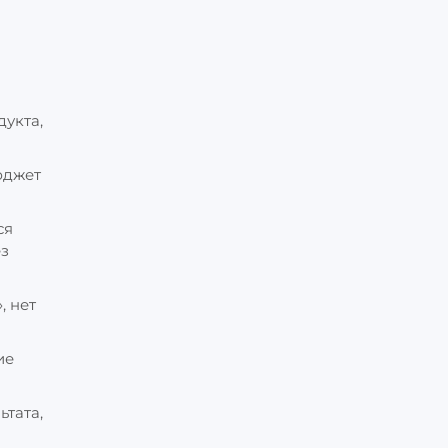
дукта,
юджет
ся
ез
, нет
ие
ьтата,