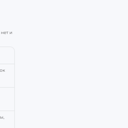
 нет и
сок
ы,