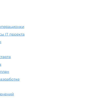
 операционки
ы IT проекта
я
старта
в
 план
разработке
менений