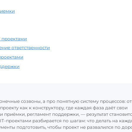
риемки
T проектами
ение ответственности
 проектами
оддержки
онечные созвоны, а про понятную систему процессов: от
проекту как к конструктору, где каждая фаза даёт свои
ии приёмки, регламент поддержки, — результат становит
IT‑проектами разбирается по шагам: что делать на каж
ументы подготовить, чтобы проект не развалился по дор