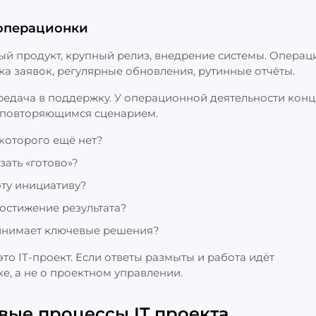
 операционки
овый продукт, крупный релиз, внедрение системы. Опера
а заявок, регулярные обновления, рутинные отчёты.
ередача в поддержку. У операционной деятельности конца
с повторяющимся сценарием.
 которого ещё нет?
зать «готово»?
эту инициативу?
остижение результата?
ринимает ключевые решения?
это IT‑проект. Если ответы размыты и работа идёт
е, а не о проектном управлении.
ые процессы IT проекта