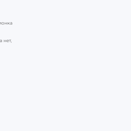
ционка
 нет,