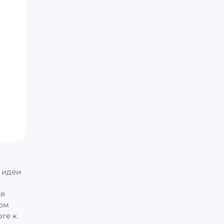
 идеи
ся
дом
оге к