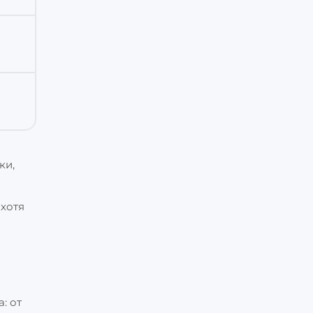
ки,
 хотя
: от