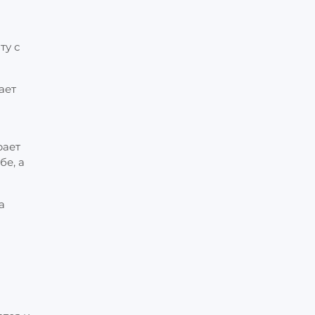
ту с
ает
рает
бе, а
а