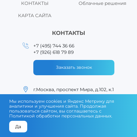
КОНТАКТЫ
Облачные решения
КАРТА САЙТА
КОНТАКТЫ
+7 (495) 744 36 66
+7 (926) 618 79 89
Заказать звонок
г.Москва, проспект Мира, д.102, к.1
ДЛЯ ЗАКАЗЧИКОВ
Мы используем cookies и Яндекс Метрику для
sales@midict.com
аналитики и улучшения сайта. Продолжая
пользоваться сайтом, вы соглашаетесь с
Политикой обработки персональных данных
.
ДЛЯ ПАРТНЁРОВ
partners@midict.com
Да
КОНСУЛЬТАЦИЯ ЭКСПЕРТА
ПОДОБРАТЬ ОБОРУДОВАНИЕ
ОБЩИЕ ВОПРОСЫ