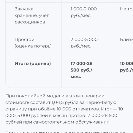
Закупка,
1 000-2 000
Не тр
хранение, учёт
руб./мес.
расходников
Простои
2 000-5 000
Близк
(оценка потерь)
руб./мес.
Итого (оценка)
17 000-28
10 00
500 руб./
руб./
мес.
При покопийной модели в этом сценарии
стоимость составит 1,0-1,5 рубля за чёрно-белую
страницу при объёме 10 000 отпечатков. Итог — 10
000-15 000 рублей в месяц против 17 000-28 500
рублей при самостоятельном обслуживании.