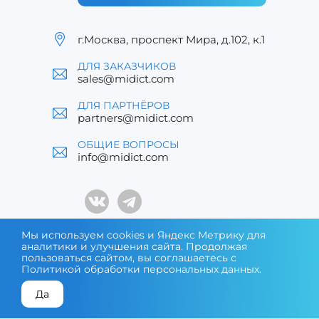
г.Москва, проспект Мира, д.102, к.1
ДЛЯ ЗАКАЗЧИКОВ
sales@midict.com
ДЛЯ ПАРТНЁРОВ
partners@midict.com
ОБЩИЕ ВОПРОСЫ
info@midict.com
Мы используем cookies и Яндекс Метрику для
аналитики и улучшения сайта. Продолжая
® MIDICT – зарегистрированный товарный знак. Все
пользоваться сайтом, вы соглашаетесь с
права защищены © 2026
Политикой обработки персональных данных
.
Да
КОНСУЛЬТАЦИЯ ЭКСПЕРТА
ПОДОБРАТЬ ОБОРУДОВАНИЕ